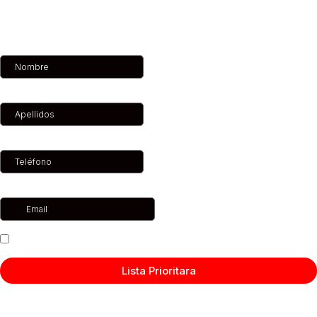
Sign Up
Nombre
*
Apellidos
*
Teléfono
*
Email
*
Acepto la política de privacidad
Lista Prioritara