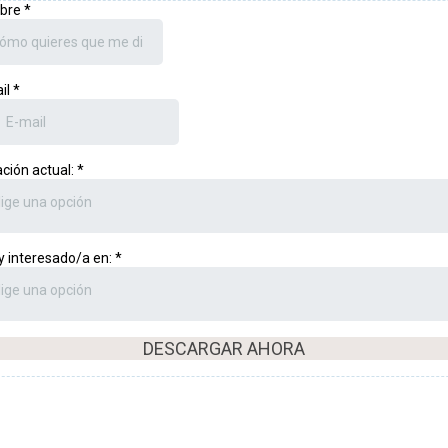
bre
*
il
*
ación actual:
*
lige una opción
y interesado/a en:
*
lige una opción
DESCARGAR AHORA