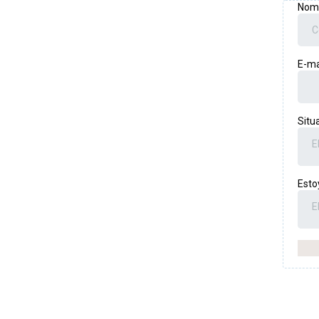
Nom
E-ma
Situ
E
Esto
E