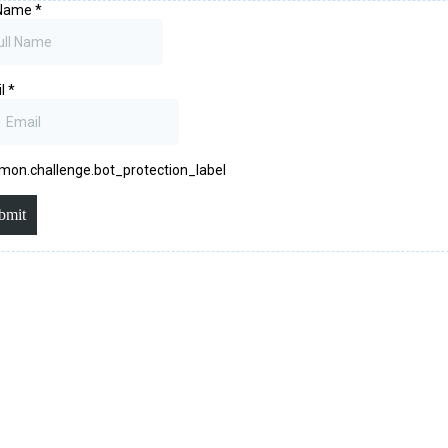
 Name
*
il
*
on.challenge.bot_protection_label
bmit