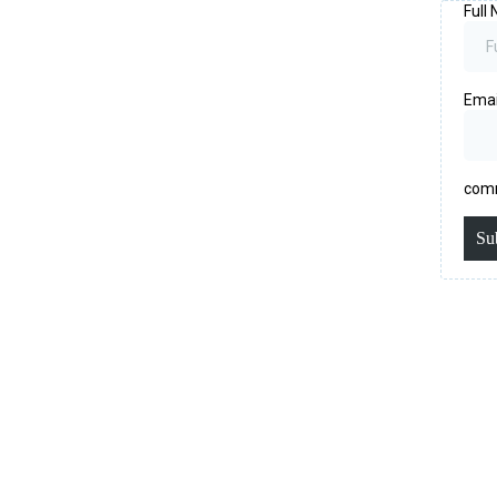
Full
Ema
comm
Su