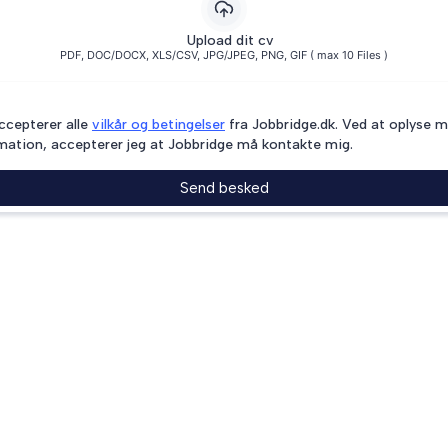
Upload dit cv
PDF, DOC/DOCX, XLS/CSV, JPG/JPEG, PNG, GIF ( max 10 Files )
ccepterer alle
vilkår og betingelser
fra Jobbridge.dk. Ved at oplyse m
mation, accepterer jeg at Jobbridge må kontakte mig.
Send besked