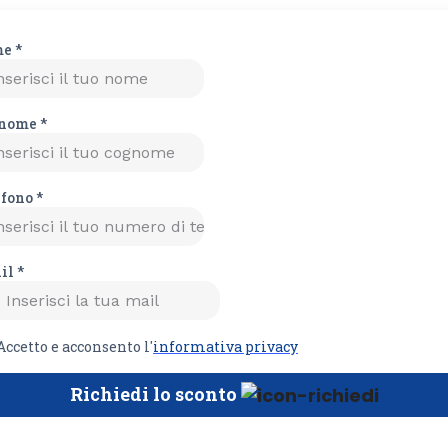
me
*
nome
*
efono
*
il
*
Accetto e acconsento l'
informativa privacy
Richiedi lo sconto