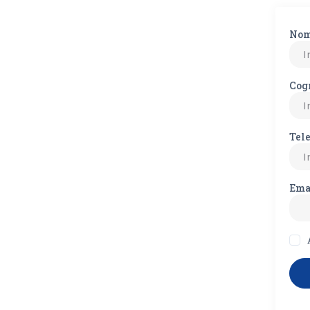
No
Cog
Tel
Ema