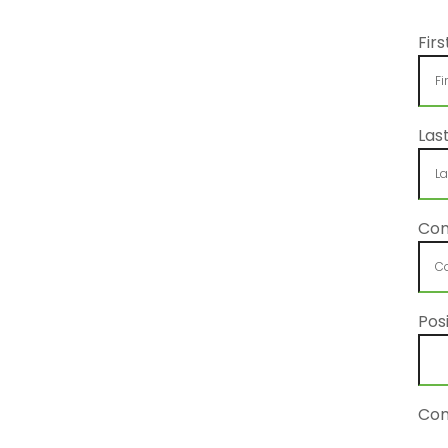
Fir
Las
Co
Posi
Com