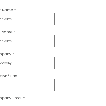
st Name
*
t Name
*
mpany
*
tion/Title
pany Email
*