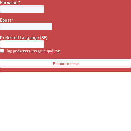
Förnamn
*
Epost
*
Preferred Language (SE)
Jag godkänner
integritetspolicyn
.
Prenumerera