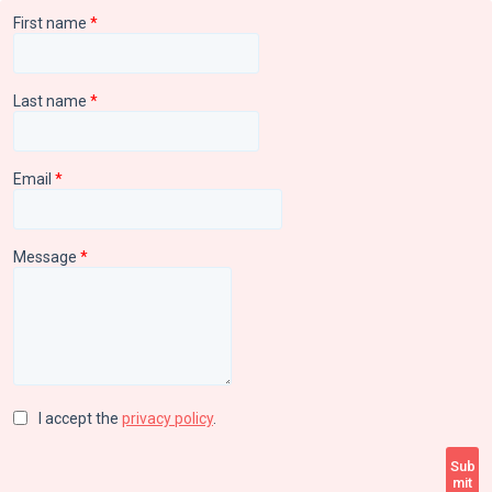
First name
*
Last name
*
Email
*
Message
*
I accept the
privacy policy
.
Sub
mit