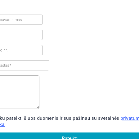
ku pateikti šiuos duomenis ir susipažinau su svetainės
privatu
ika
Pateikti