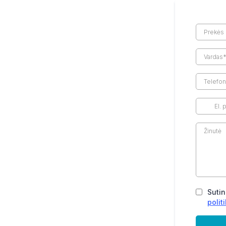
Sutin
polit