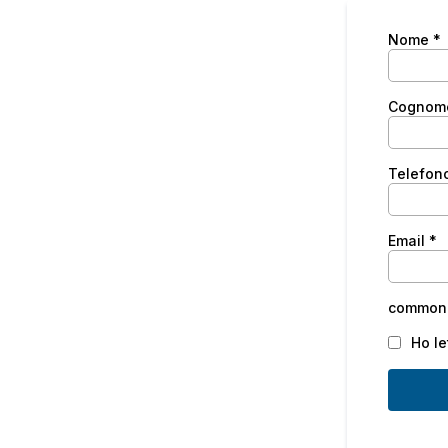
Nome
*
Cogno
Telefon
Email
*
common.
Ho le