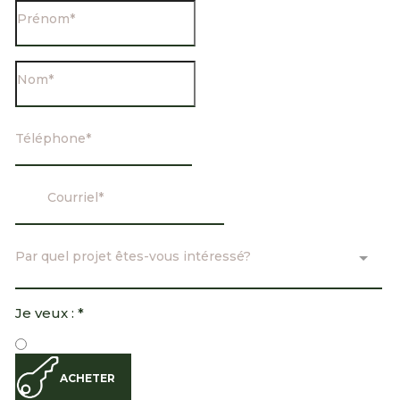
Par quel projet êtes-vous intéressé?
Je veux : *
ACHETER