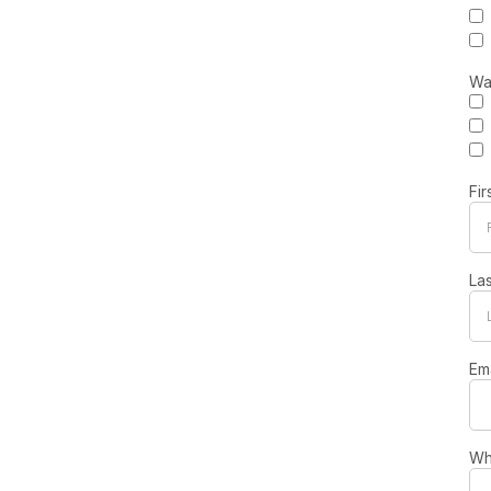
Wa
Fi
La
Em
Wh