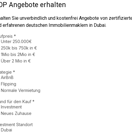
OP Angebote erhalten
halten Sie unverbindlich und kostenfrei Angebote von zertifiziert
d erfahrenen deutschen Immobilienmaklern in Dubai.
ufpreis
*
Unter 250.000€
250k bis 750k in €
1Mio bis 2Mio in €
Über 2 Mio in €
rategie
*
AirBnB
Flipping
Normale Vermietung
und für den Kauf
*
Investment
Neues Zuhause
vestment Standort
Dubai