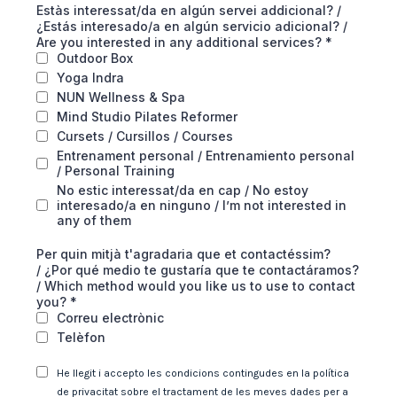
Estàs interessat/da en algún servei addicional? /
¿Estás interesado/a en algún servicio adicional? /
Are you interested in any additional services?
*
Outdoor Box
Yoga Indra
NUN Wellness & Spa
Mind Studio Pilates Reformer
Cursets / Cursillos / Courses
Entrenament personal / Entrenamiento personal
/ Personal Training
No estic interessat/da en cap / No estoy
interesado/a en ninguno / I’m not interested in
any of them
Per quin mitjà t'agradaria que et contactéssim?
/ ¿Por qué medio te gustaría que te contactáramos?
/ Which method would you like us to use to contact
you?
*
Correu electrònic
Telèfon
He llegit i accepto les condicions contingudes en la política
de privacitat sobre el tractament de les meves dades per a