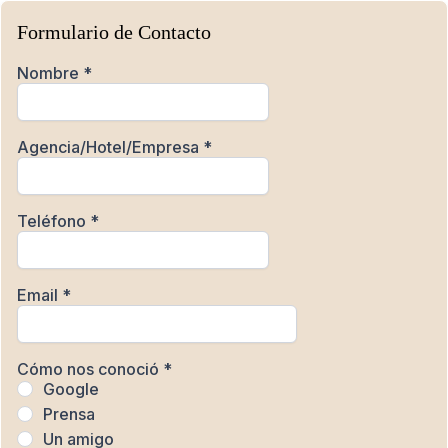
Formulario de Contacto
Nombre
*
Agencia/Hotel/Empresa
*
Teléfono
*
Email
*
Cómo nos conoció
*
Google
Prensa
Un amigo