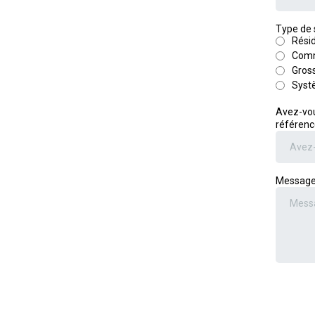
Type de 
Résid
Comm
Gross
Sys
Avez-vou
référenc
Messag