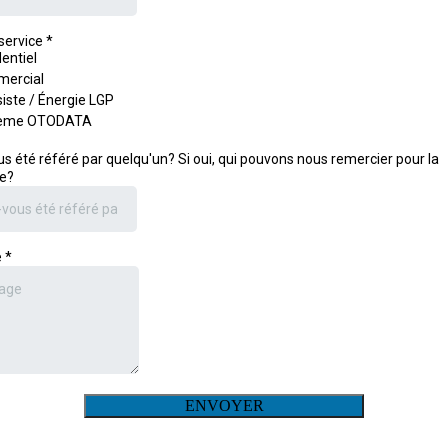
service
*
entiel
ercial
iste / Énergie LGP
tème OTODATA
s été référé par quelqu'un? Si oui, qui pouvons nous remercier pour la
e?
e
*
ENVOYER