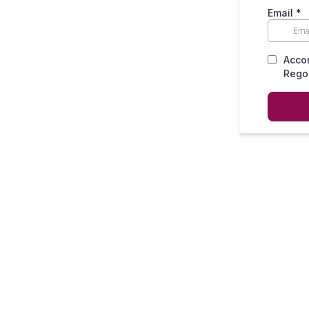
Email
*
Accon
Regol