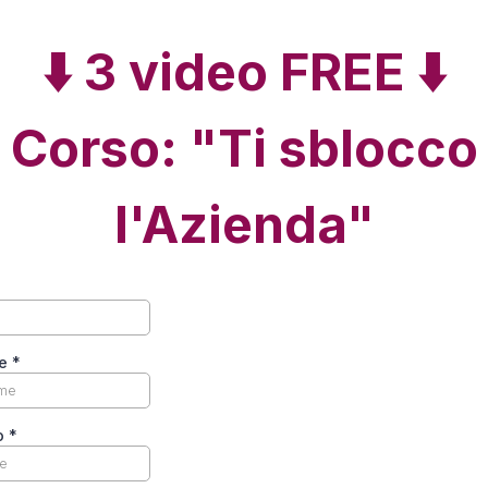
⬇️ 3 video FREE ⬇️
Corso: "Ti sblocco
l'Azienda"
me
*
o
*