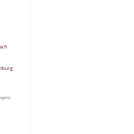
ach
amburg
ngers)