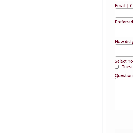
Email | 
Preferre
How did 
Select Y
Tuesd
Question