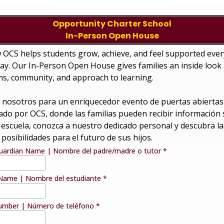
Opportunity Charter School
In-Person Open House
 OCS helps students grow, achieve, and feel supported ever
ay. Our In-Person Open House gives families an inside look 
s, community, and approach to learning.
 nosotros para un enriquecedor evento de puertas abiertas
ado por OCS, donde las familias pueden recibir información
 escuela, conozca a nuestro dedicado personal y descubra la
s posibilidades para el futuro de sus hijos.
uardian Name | Nombre del padre/madre o tutor
*
Name | Nombre del estudiante
*
umber | Número de teléfono
*