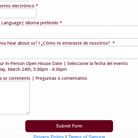
Correo electrónico
*
d Language| Idioma preferido
*
you hear about us? l ¿Cómo te enteraste de nosotros?
*
our In-Person Open House Date | Seleccione la fecha del evento
ay, March 24th, 5:30pm - 6:30pm
s or comments | Preguntas o comentarios
Submit Form
Privacy Policy
|
Terms of Service