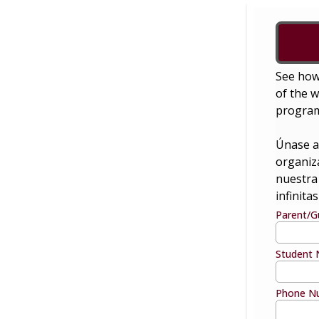
See how
of the w
program
Únase a
organiz
nuestra
infinita
Parent/G
Student 
Phone N