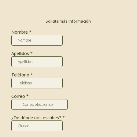
Solicita más Información
Nombre
*
Apellidos
*
Teléfono
*
Correo
*
¿De dónde nos escribes?
*