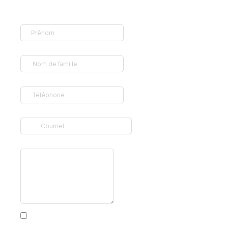
Prénom
*
Nom de famille
*
Téléphone
*
Courriel
*
Description du projet
Je consens à recevoir des communications de la
part de l’entreprise par téléphone, courriel ou