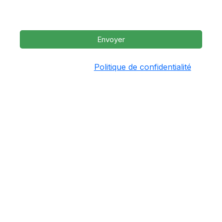
SMS. Vous pouvez répondre STOP pour vous
désinscrire à tout moment.
Envoyer
Consultez notre
Politique de confidentialité