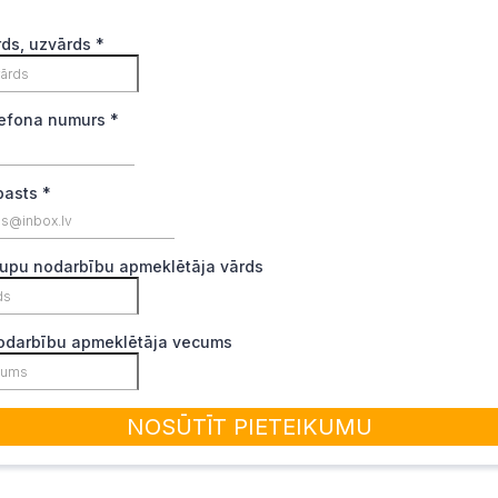
rds, uzvārds
*
lefona numurs
*
pasts
*
rupu nodarbību apmeklētāja vārds
odarbību apmeklētāja vecums
NOSŪTĪT PIETEIKUMU