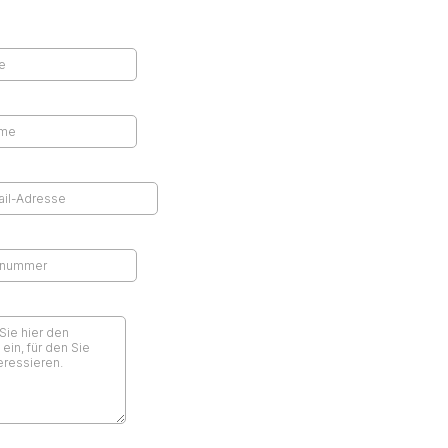
e
*
me
*
Adresse
*
nummer