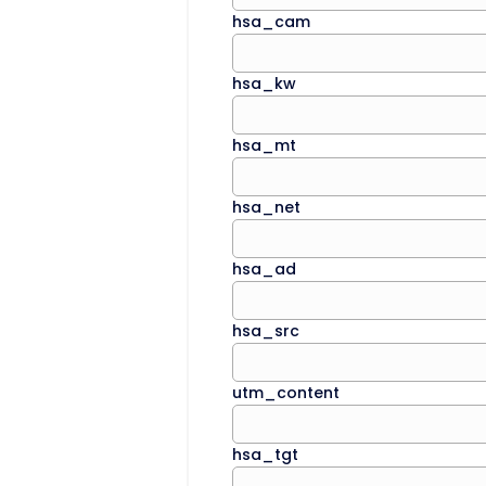
hsa_cam
hsa_kw
hsa_mt
hsa_net
hsa_ad
hsa_src
utm_content
hsa_tgt