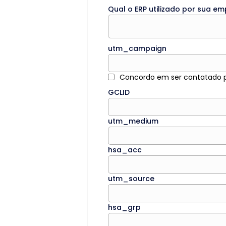
Qual o ERP utilizado por sua e
utm_campaign
Concordo em ser contatado po
GCLID
utm_medium
hsa_acc
utm_source
hsa_grp