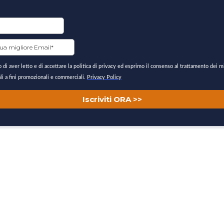
 di aver letto e di accettare la politica di privacy ed esprimo il consenso al trattamento dei mi
li a fini promozionali e commerciali.
Privacy Policy
Iscriviti ORA >>