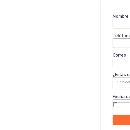
Nombre
Teléfon
Correo
¿Estás u
Selecc
Fecha d