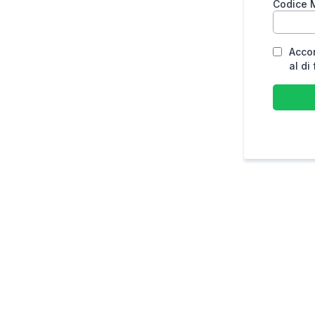
Codice 
Accon
al di