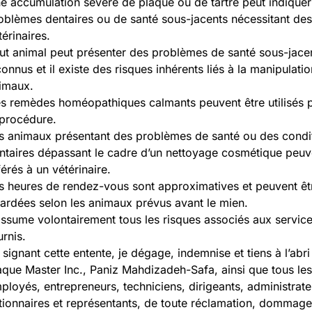
e accumulation sévère de plaque ou de tartre peut indiquer
oblèmes dentaires ou de santé sous-jacents nécessitant des
térinaires.
ut animal peut présenter des problèmes de santé sous-jace
connus et il existe des risques inhérents liés à la manipulati
imaux.
s remèdes homéopathiques calmants peuvent être utilisés 
 procédure.
s animaux présentant des problèmes de santé ou des condi
ntaires dépassant le cadre d’un nettoyage cosmétique peuv
férés à un vétérinaire.
s heures de rendez-vous sont approximatives et peuvent êt
tardées selon les animaux prévus avant le mien.
assume volontairement tous les risques associés aux servic
urnis.
 signant cette entente, je dégage, indemnise et tiens à l’abr
aque Master Inc., Paniz Mahdizadeh-Safa, ainsi que tous les
ployés, entrepreneurs, techniciens, dirigeants, administrate
tionnaires et représentants, de toute réclamation, dommage