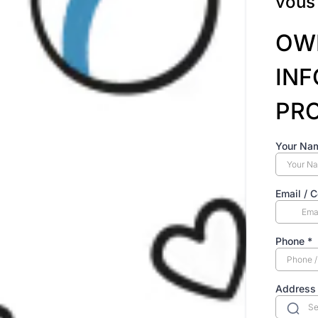
vous 
OWN
INF
PRO
Your Nam
Email / C
Phone
*
Address