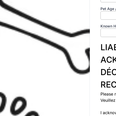
Pet Age 
Known He
LIA
AC
DÉC
REC
Please r
Veuillez
I ackno