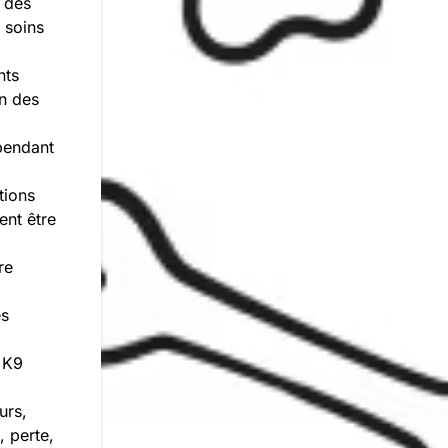
 des
 soins
nts
on des
pendant
tions
ent être
re
es
i K9
urs,
, perte,