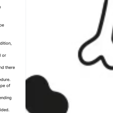
h
ibe
dition,
l or
nd there
edure.
ope of
ending
vided.