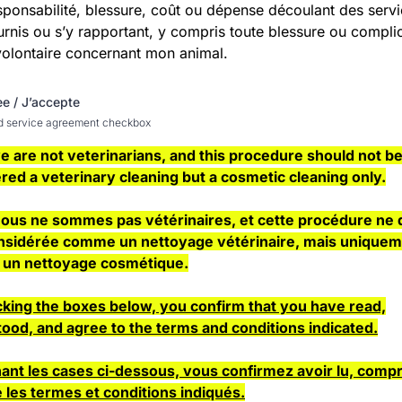
sponsabilité, blessure, coût ou dépense découlant des serv
urnis ou s’y rapportant, y compris toute blessure ou compli
volontaire concernant mon animal.
ee / J’accepte
and service agreement checkbox
e are not veterinarians, and this procedure should not b
red a veterinary cleaning but a cosmetic cleaning only.
nous ne sommes pas vétérinaires, et cette procédure ne 
nsidérée comme un nettoyage vétérinaire, mais unique
un nettoyage cosmétique.
king the boxes below, you confirm that you have read,
ood, and agree to the terms and conditions indicated.
ant les cases ci-dessous, vous confirmez avoir lu, compr
 les termes et conditions indiqués.