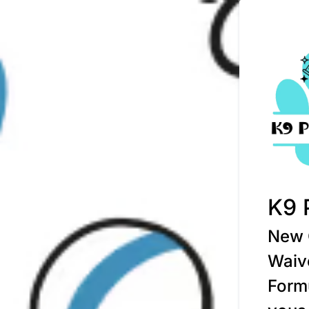
K9 
New C
Waiv
Form