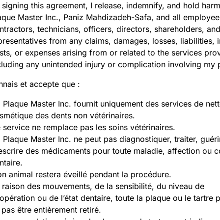
 signing this agreement, I release, indemnify, and hold har
aque Master Inc., Paniz Mahdizadeh-Safa, and all employee
ntractors, technicians, officers, directors, shareholders, an
presentatives from any claims, damages, losses, liabilities, i
sts, or expenses arising from or related to the services pro
cluding any unintended injury or complication involving my 
nnais et accepte que :
 Plaque Master Inc. fournit uniquement des services de net
smétique des dents non vétérinaires.
 service ne remplace pas les soins vétérinaires.
 Plaque Master Inc. ne peut pas diagnostiquer, traiter, guéri
escrire des médicaments pour toute maladie, affection ou c
ntaire.
n animal restera éveillé pendant la procédure.
 raison des mouvements, de la sensibilité, du niveau de
opération ou de l’état dentaire, toute la plaque ou le tartre p
 pas être entièrement retiré.