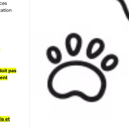
ices
cation
e
doit pas
ment
is et