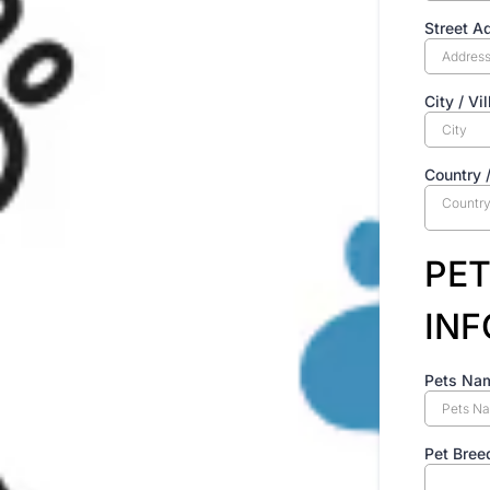
Street A
City / Vil
Country 
Countr
PET
INF
Pets Nam
Pet Bree