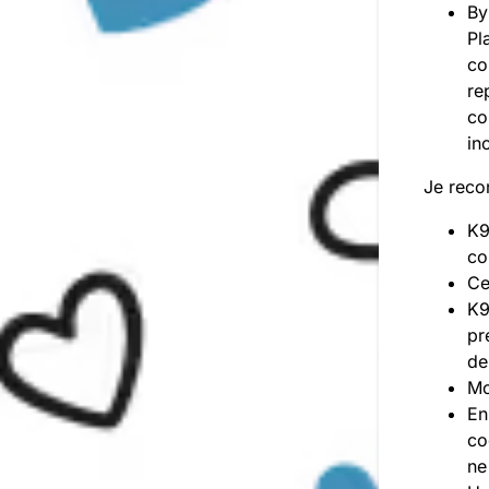
By
Pl
co
re
co
in
Je reco
K9
co
Ce
K9
pr
de
Mo
En
co
ne