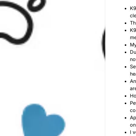
K9
cl
Th
K9
me
My
Du
no
Se
he
An
ar
Ho
Pe
co
Ap
on
I 