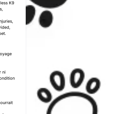
mless K9
s,
d
njuries,
vided,
pet.
toyage
r ni
ondition
ourrait