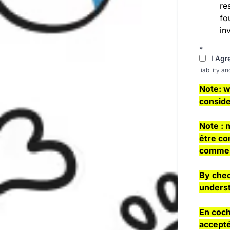
re
fo
in
*
I Agr
liability 
Note: w
conside
Note : 
être co
comme 
By chec
underst
En coch
accepté