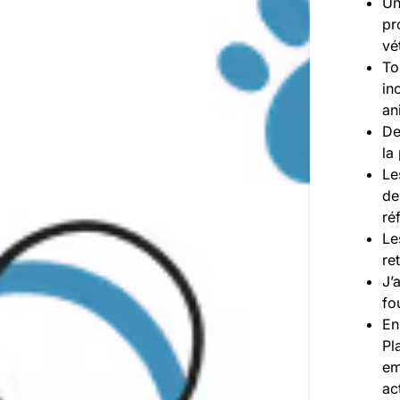
Un
pr
vé
To
in
an
De
la
Le
de
ré
Le
re
J’
fo
En
Pl
em
ac