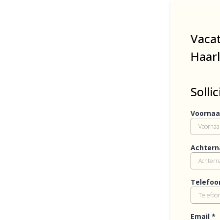
Vaca
Haar
Sollic
Voorna
Achter
Telefo
Email
*