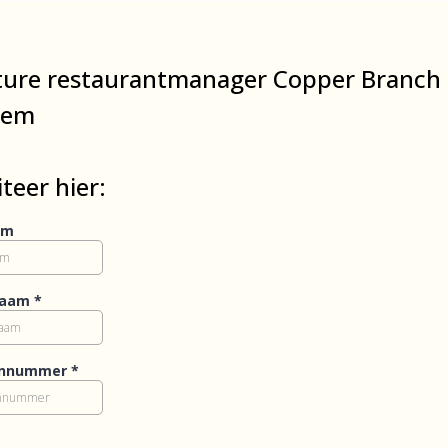
ture restaurantmanager Copper Branch
lem
iteer hier:
am
naam
*
onnummer
*