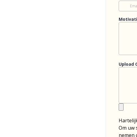
Motivat
Upload 
Hartelij
Om uw s
nemen o