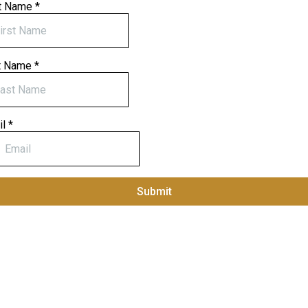
st Name
*
t Name
*
il
*
Submit