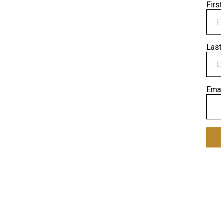
Fir
Las
Ema