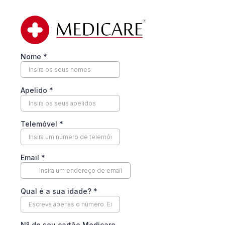
Nome
*
Apelido
*
Telemóvel
*
Email
*
Qual é a sua idade?
*
Nº do seu cartão Medicare