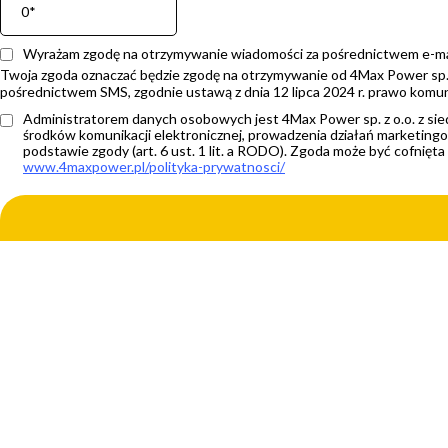
Wyrażam zgodę na otrzymywanie wiadomości za pośrednictwem e-ma
Twoja zgoda oznaczać będzie zgodę na otrzymywanie od 4Max Power sp. z 
pośrednictwem SMS, zgodnie ustawą z dnia 12 lipca 2024 r. prawo komunik
Administratorem danych osobowych jest 4Max Power sp. z o.o. z sie
środków komunikacji elektronicznej, prowadzenia działań marketing
podstawie zgody (art. 6 ust. 1 lit. a RODO). Zgoda może być cofni
www.4maxpower.pl/polityka-prywatnosci/