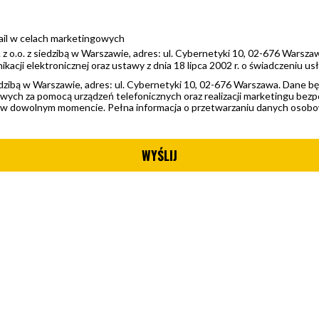
il w celach marketingowych
o.o. z siedzibą w Warszawie, adres: ul. Cybernetyki 10, 02-676 Warszawa
acji elektronicznej oraz ustawy z dnia 18 lipca 2002 r. o świadczeniu us
dzibą w Warszawie, adres: ul. Cybernetyki 10, 02-676 Warszawa. Dane 
owych za pomocą urządzeń telefonicznych oraz realizacji marketingu be
ęta w dowolnym momencie. Pełna informacja o przetwarzaniu danych osobo
WYŚLIJ