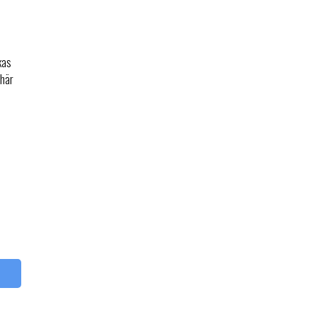
kas
 här