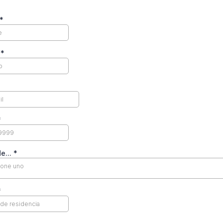
*
o
*
*
e...
*
ione uno
*