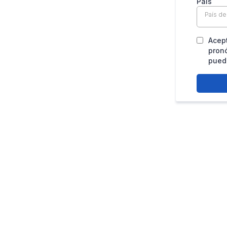
País
País de
Acept
pronó
pued