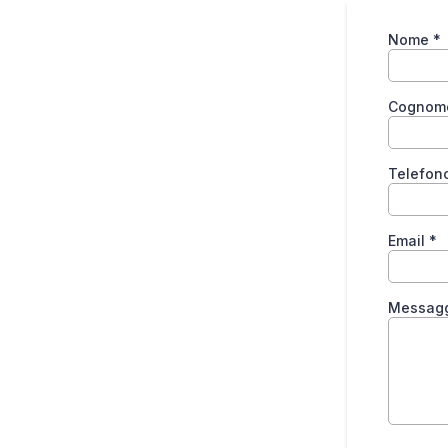
Nome
*
Cogno
Telefon
Email
*
Messag