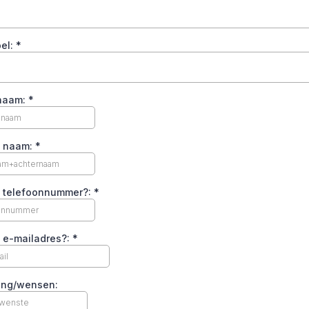
oel:
*
snaam:
*
e naam:
*
je telefoonnummer?:
*
e e-mailadres?:
*
ting/wensen: