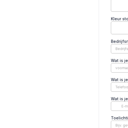
Kleur st
Bedrijf
Wat is j
Wat is 
Wat is j
Toelich