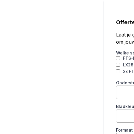
Offert
Laat je
om jouw
Welke s
FTS-I
LX28
2x FT
Onderst
Bladkleu
Formaat 