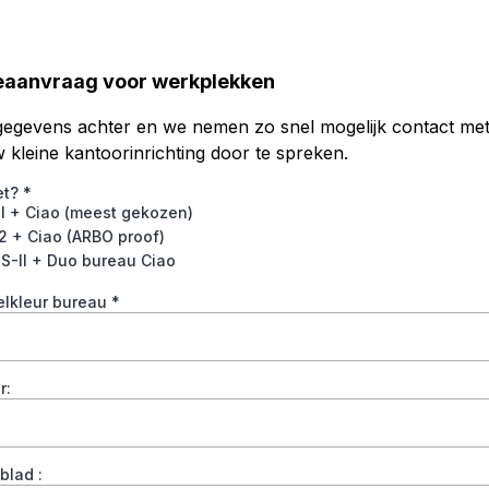
eaanvraag voor werkplekken
 gegevens achter en we nemen zo snel mogelijk contact met
 kleine kantoorinrichting door te spreken.
et?
*
I + Ciao (meest gekozen)
2 + Ciao (ARBO proof)
S-II + Duo bureau Ciao
elkleur bureau
*
r:
blad :