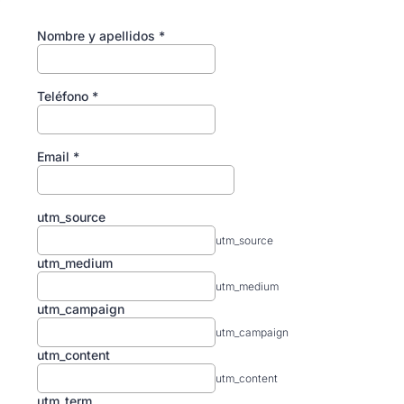
Nombre y apellidos
*
Teléfono
*
Email
*
utm_source
utm_source
utm_medium
utm_medium
utm_campaign
utm_campaign
utm_content
utm_content
utm_term