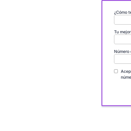
¿Cómo t
Tu mejor
Número
Acep
númer