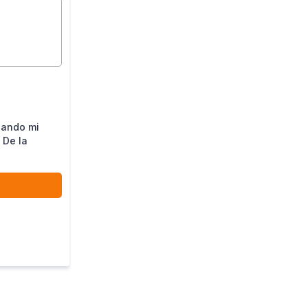
nando mi
 De la