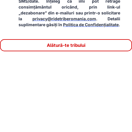
SMS/date. Înțeleg că îmi pot retrage
consimțământul oricând, prin link-ul
„dezabonare” din e-mailuri sau printr-o solicitare
la
privacy@ridetriberomania.com
. Detalii
suplimentare găsiți în
Politica de Confidențialitate
.
Alătură-te tribului