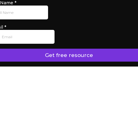
l Name
*
il
*
Get free resource