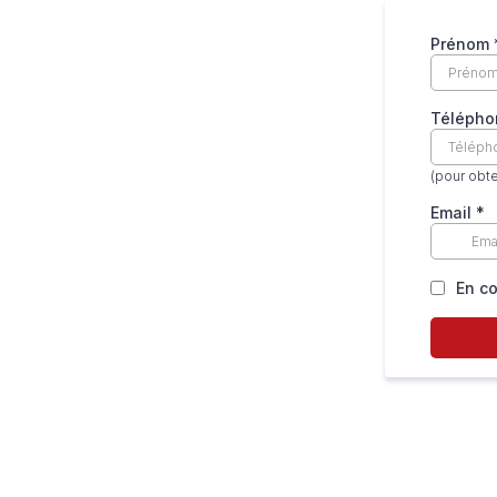
Prénom
Téléph
(pour obt
Email
*
En co