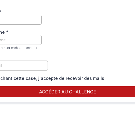
*
one
*
enir un cadeau bonus)
chant cette case, j'accepte de recevoir des mails
ACCÉDER AU CHALLENGE