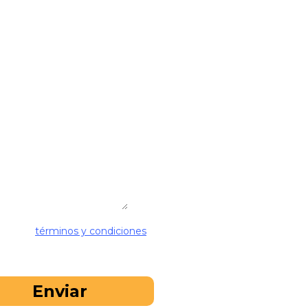
pto los
términos y condiciones
proporcionados por la empresa. A
porcionar mi correo electrónico, acepto recibir comunicaciones p
te de ETC.*
Enviar