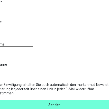
l
*
e
ame
name
rer Einwilligung erhalten Sie auch automatisch den markenmut-Newslett
klärung ist jederzeit über einen Link in jeder E-Mail widerrufbar.
stimmen
Senden