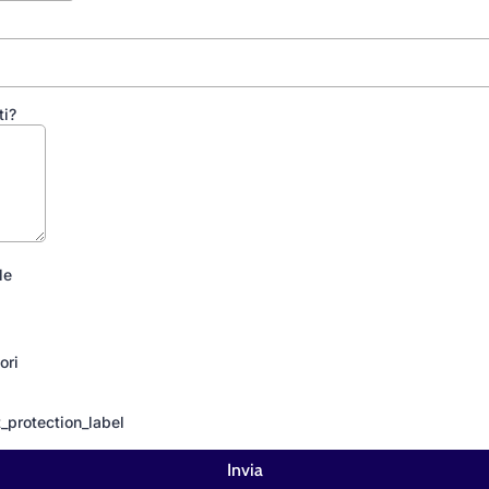
ti?
le
ori
protection_label
Invia