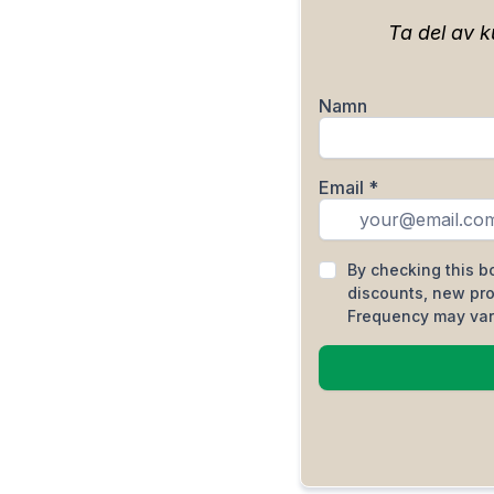
Ta del av k
Namn
Email
*
By checking this b
discounts, new pr
Frequency may vary