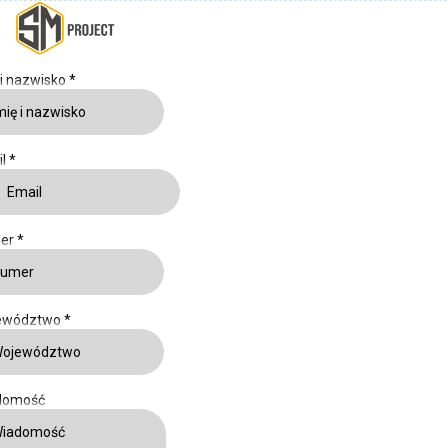
 i nazwisko
*
il
*
er
*
ewództwo
*
domość