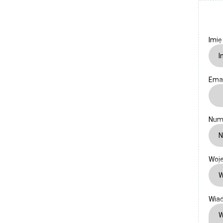
Imię
Ema
Num
Woj
Wia