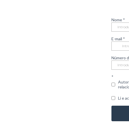
Nome
*
E-mail
*
Número d
*
Autor
relac
Li e a