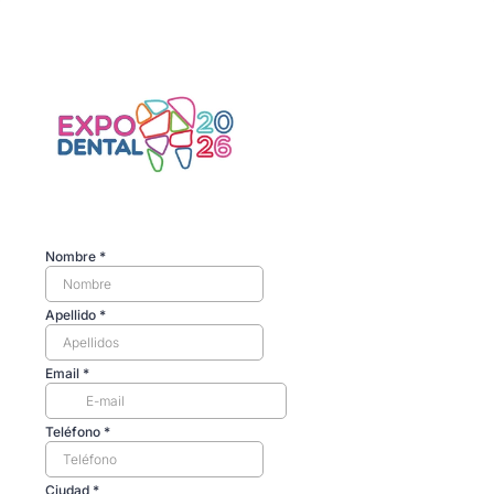
Nombre
*
Apellido
*
Email
*
Teléfono
*
Ciudad
*