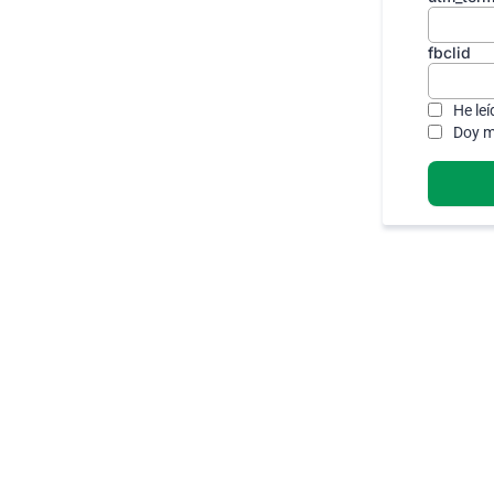
fbclid
He leí
Doy m