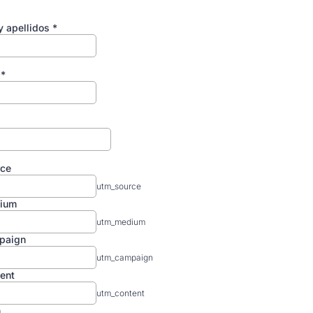
 apellidos
*
o
*
rce
utm_source
ium
utm_medium
paign
utm_campaign
ent
utm_content
m