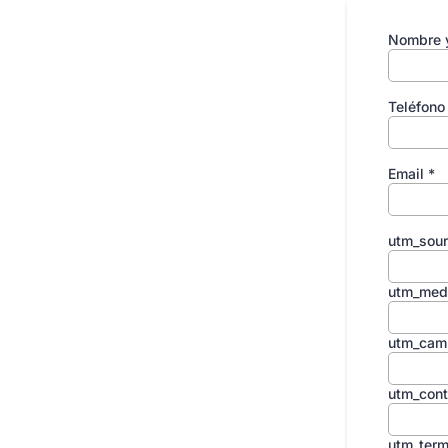
Nombre y
Teléfon
Email
*
utm_sou
utm_med
utm_cam
utm_cont
utm_ter