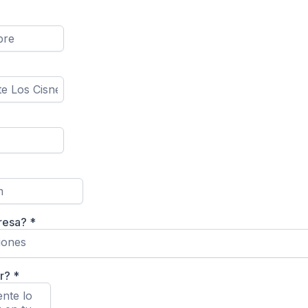
eresa?
*
iones
ar?
*